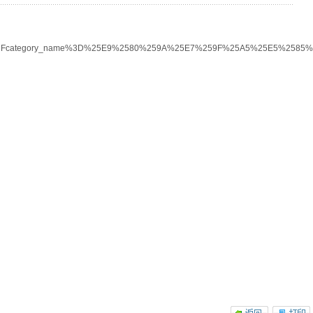
t%3Fcategory_name%3D%25E9%2580%259A%25E7%259F%25A5%25E5%2585